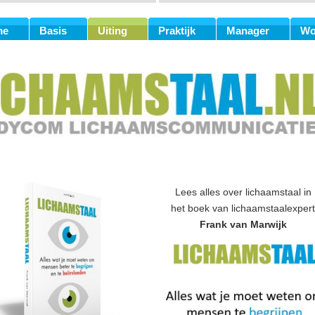
me
Basis
Uiting
Praktijk
Manager
Wo
Lees alles over lichaamstaal in
het boek van lichaamstaalexpert
Frank van Marwijk