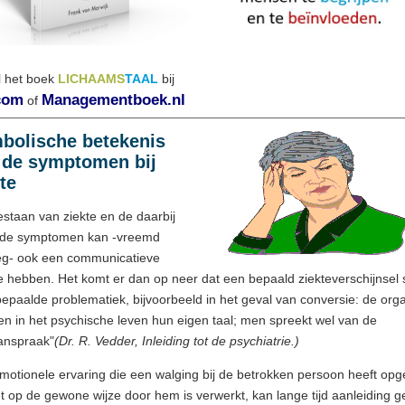
l het boek
LICHAAMS
TAAL
bij
com
Managementboek.nl
of
bolische betekenis
 de symptomen bij
te
estaan van ziekte en de daarbij
de symptomen kan -vreemd
g- ook een communicatieve
ie hebben. Het komt er dan op neer dat een bepaald ziekteverschijnsel 
bepaalde problematiek, bijvoorbeeld in het geval van conversie: de org
en in het psychische leven hun eigen taal; men spreekt wel van de
anspraak"
(Dr. R. Vedder, Inleiding tot de psychiatrie.)
motionele ervaring die een walging bij de betrokken persoon heeft op
t op de gewone wijze door hem is verwerkt, kan lange tijd aanleiding 