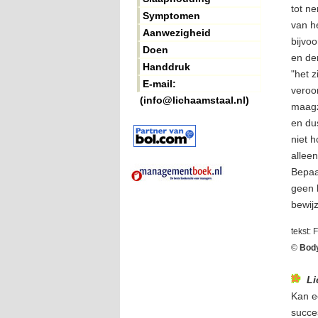
tot ne
Symptomen
van he
Aanwezigheid
bijvo
Doen
en de
Handdruk
"het z
E-mail:
veroor
(info@lichaamstaal.nl)
maagz
en du
niet h
allee
Bepaal
geen b
bewij
tekst: 
©
Bod
Li
Kan e
succe