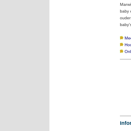
Marwi
baby 
ouder
baby'
Mee
Hoo
Onl
Info