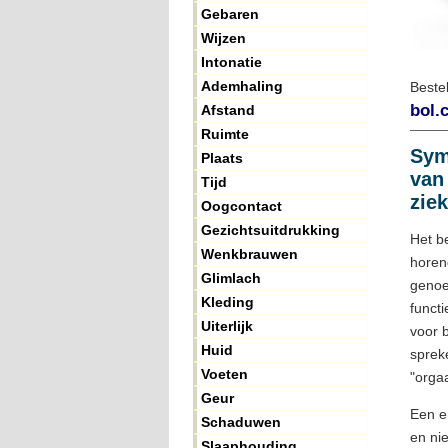
Gebaren
Wijzen
Intonatie
Ademhaling
Beste
bol.
Afstand
Ruimte
Sym
Plaats
van
Tijd
ziek
Oogcontact
Gezichtsuitdrukking
Het b
Wenkbrauwen
horen
Glimlach
genoe
Kleding
funct
Uiterlijk
voor 
Huid
sprek
Voeten
"orga
Geur
Een e
Schaduwen
en nie
Slaaphouding