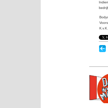
Indien
bedrij
Body
Voors
K.v.K