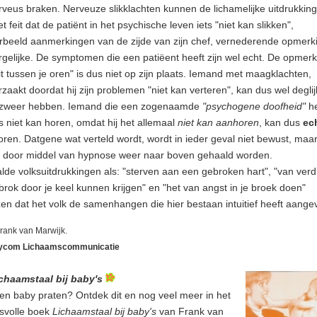
rveus braken. Nerveuze slikklachten kunnen de lichamelijke uitdrukking 
t feit dat de patiënt in het psychische leven iets "niet kan slikken",
orbeeld aanmerkingen van de zijde van zijn chef, vernederende opmerk
rgelijke. De symptomen die een patiëent heeft zijn wel echt. De opmerk
it tussen je oren" is dus niet op zijn plaats. Iemand met maagklachten,
zaakt doordat hij zijn problemen "niet kan verteren", kan dus wel degli
weer hebben. Iemand die een zogenaamde
"psychogene doofheid"
h
s niet kan horen, omdat hij het allemaal
niet kan aanhoren
, kan dus
ec
oren. Datgene wat verteld wordt, wordt in ieder geval niet bewust, maa
n door middel van hypnose weer naar boven gehaald worden.
de volksuitdrukkingen als: "sterven aan een gebroken hart", "van verdr
rok door je keel kunnen krijgen" en "het van angst in je broek doen"
zen dat het volk de samenhangen die hier bestaan intuitief heeft aange
Frank van Marwijk.
ycom Lichaamscommunicatie
chaamstaal bij baby's
en baby praten? Ontdek dit en nog veel meer in het
svolle boek
Lichaamstaal bij baby's
van Frank van