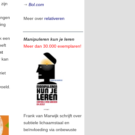
zijn
Bol.com
ingen
Meer over
relativeren
ing
jk een
Manipuleren kun je leren
eeft
Meer dan 30.000 exemplaren!
ht
r kan
iet
voeld.
Frank van Marwijk schrijft over
subtiele lichaamstaal en
beïnvloeding via onbewuste