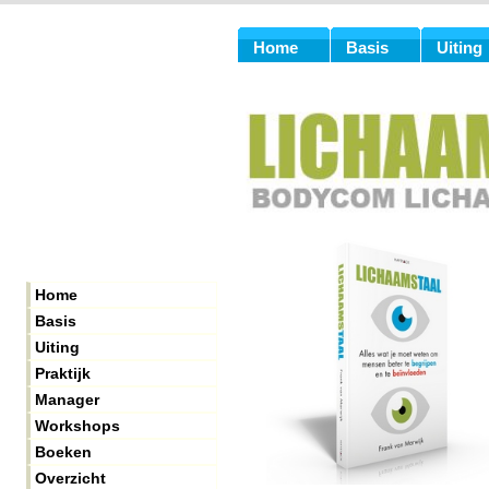
Home
Basis
Uiting
Home
Basis
Uiting
Praktijk
Manager
Workshops
Boeken
Overzicht