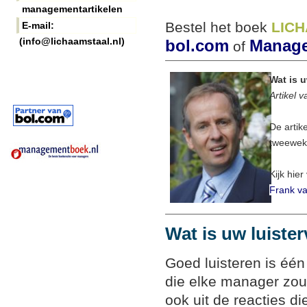
managementartikelen
Bestel het boek
LIC
E-mail:
(info@lichaamstaal.nl)
bol.com
Manage
of
Wat is 
Artikel 
De artik
tweeweke
Kijk hier
Frank va
Wat is uw luiste
Goed luisteren is één
die elke manager zou
ook uit de reacties di