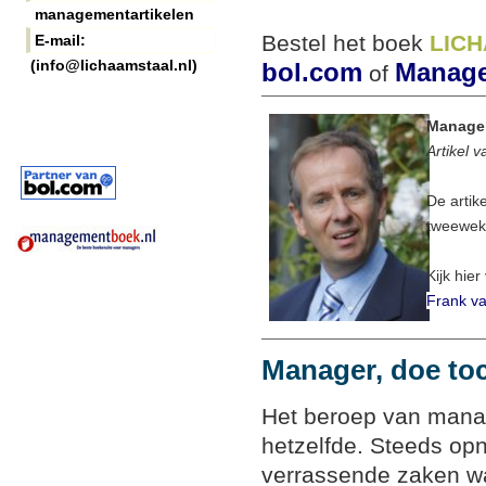
managementartikelen
Bestel het boek
LIC
E-mail:
(info@lichaamstaal.nl)
bol.com
Manage
of
Manager
Artikel 
De artik
tweeweke
Kijk hier
Frank va
Manager, doe toc
Het beroep van manag
hetzelfde. Steeds op
verrassende zaken wa