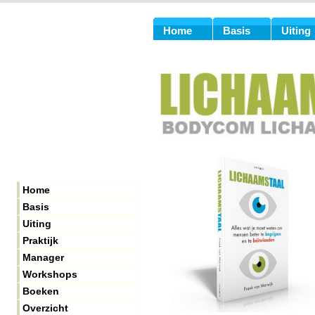
Home
Basis
Uiting
Home
Basis
Uiting
Praktijk
Manager
Workshops
Boeken
Overzicht