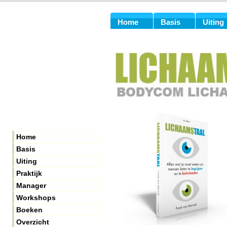
Home
Basis
Uiting
Home
Basis
Uiting
Praktijk
Manager
Workshops
Boeken
Overzicht