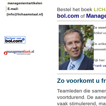
managementartikelen
Bestel het boek
LIC
E-mail:
(info@lichaamstaal.nl)
bol.com
Manage
of
Zo voor
Artikel 
De artik
tweeweke
Kijk hier
Frank va
Zo voorkomt u fr
Teamleden die samen
voortdurend. De aanw
vaak stimulerend, maa