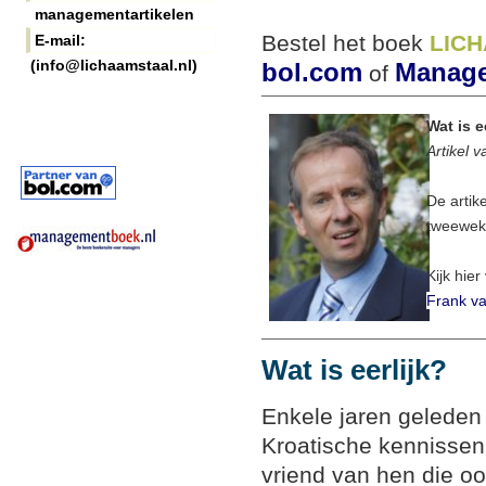
managementartikelen
Bestel het boek
LIC
E-mail:
(info@lichaamstaal.nl)
bol.com
Manage
of
Wat is e
Artikel 
De artik
tweeweke
Kijk hier
Frank va
Wat is eerlijk?
Enkele jaren geleden 
Kroatische kennissen
vriend van hen die oo