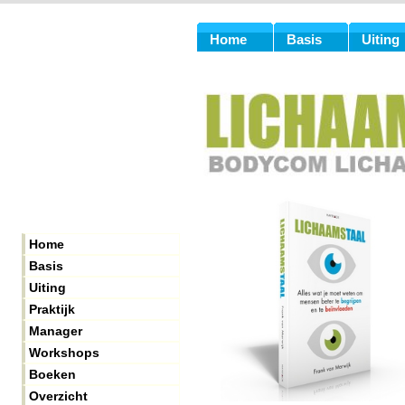
Home
Basis
Uiting
Home
Basis
Uiting
Praktijk
Manager
Workshops
Boeken
Overzicht